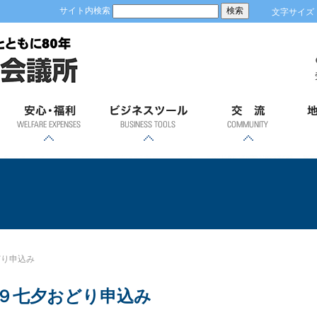
サイト内検索
文字サイズ
安心；福利
ビジネスツール
交流
地
各種共済制度・福祉制
優良従業員表彰
労働保険事務
健康診断
GS1事業者コード(JAN
容器包装リサイクルに
「ＲＥＳＡＳ」（地域
「土浦市の商業」
経営発達支援計画
ビジネスモール
貿易関係証明
会員証明
商業部会飛躍会
新年賀詞交歓会
異業種交流会
青年部
女性会
土
度のご案内
経済分析システム）
企業コード)とは
ついて
２０１９七夕おどり申込み
どり申込み
９七夕おどり申込み