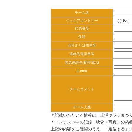
チーム名
ジュニアエントリー
あり
代表者名
住所
会社または団体名
連絡先電話番号
緊急連絡先(携帯電話)
E-mail
チームコメント
チーム人数
＊記載いただいた情報は、土浦キララまつ
＊コンテスト中の記録（映像・写真）の掲
上記の内容をご確認のうえ、「送信する」