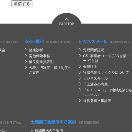
経営
経営
談会
健康診断
貿易関係証明
労働保険事務
GS1事業者コード(JAN企業コ
ード)とは
優良従業員表彰
会員証明
各種共済制度・福祉制度の
ご案内
容器包装リサイクルについて
ビジネスモール
「土浦市の商業」
「ＲＥＳＡＳ」（地域経済分
システム）
経営発達支援計画
経営
バル
組織機構のご案内