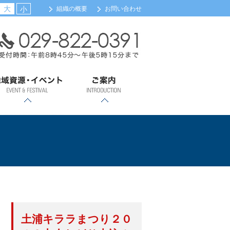
大
小
組織の概要
お問い合わせ
域資源・イベント
ご案内
浦カレーフェスティバル
土浦全国花火競技大会
ツェッペリンカレー
土浦キララまつり
観光案内
会員事業所検索（新規
メール配信サービス登
会館・交通のご案内
組織機構のご案内
関係団体リンク
会員事業所検索
入会のご案内
登録）
録
土浦キララまつり２０