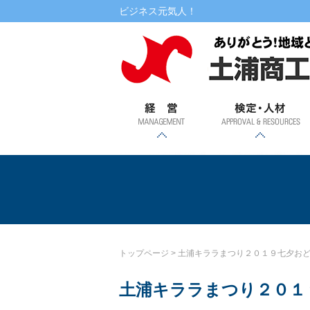
本文へ
ビジネス元気人！
経営
検定・人材
書式ダウンロード
相談
融資
記帳・
創業・
土浦市
専門家
自治金
マル経
金利情
提携ロ
講演・講習会・相談会
WEBセミナー
検定試験
税務相
事業承
特定創
融・振
派遣
融資
ーン
報
継支援
業支援
興金融
談
事業
土浦キララまつり
トップページ
>
土浦キララまつり２０１９七夕お
土浦キララまつり２０１