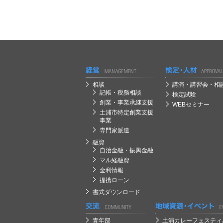
経営
経営
相談
講演・講習会・相
記帳・税務相談
検定試験
創業・事業承継支援
WEBセミナー
土浦市特定創業支援
事業
専門家派遣
融資
自治金融・振興金融
マル経融資
金利情報
提携ローン
書式ダウンロード
経営
経営
青年部
土浦カレーフェスティ