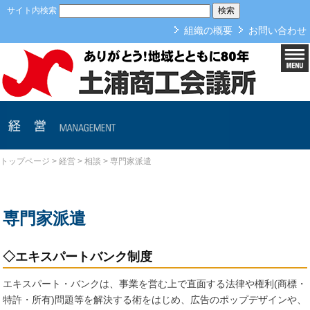
本文へ
サイト内検索
組織の概要
お問い合わせ
経営
トップページ
>
経営
>
相談
>
専門家派遣
専門家派遣
◇エキスパートバンク制度
エキスパート・バンクは、事業を営む上で直面する法律や権利(商標・
特許・所有)問題等を解決する術をはじめ、広告のポップデザインや、