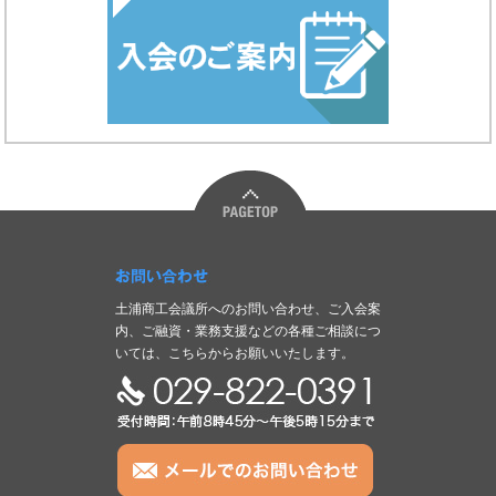
お問い合わせ
土浦商工会議所へのお問い合わせ、ご入会案
内、ご融資・業務支援などの各種ご相談につ
いては、こちらからお願いいたします。
TEL:029-822-0391