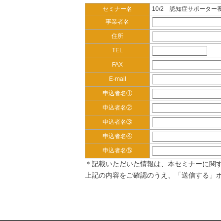
セミナー名
10/2 認知症サポーター
事業者名
住所
TEL
FAX
E-mail
申込者名①
申込者名②
申込者名③
申込者名④
申込者名⑤
＊記載いただいた情報は、本セミナーに関
上記の内容をご確認のうえ、「送信する」