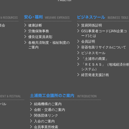
経営
経営
談会
健康診断
貿易関係証明
労働保険事務
GS1事業者コード(JAN企業コ
ード)とは
優良従業員表彰
会員証明
各種共済制度・福祉制度の
ご案内
容器包装リサイクルについて
ビジネスモール
「土浦市の商業」
「ＲＥＳＡＳ」（地域経済分
システム）
経営発達支援計画
経営
バル
組織機構のご案内
会館・交通のご案内
関係団体リンク
入会のご案内
会員事業所検索