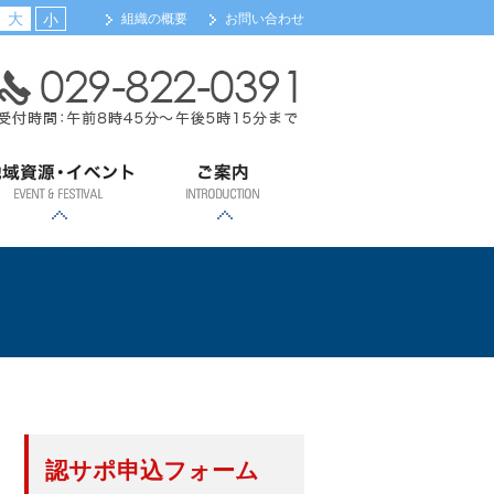
大
小
組織の概要
お問い合わせ
域資源・イベント
ご案内
浦カレーフェスティバル
土浦全国花火競技大会
ツェッペリンカレー
土浦キララまつり
観光案内
会員事業所検索（新規
メール配信サービス登
会館・交通のご案内
組織機構のご案内
関係団体リンク
会員事業所検索
入会のご案内
登録）
録
認サポ申込フォーム