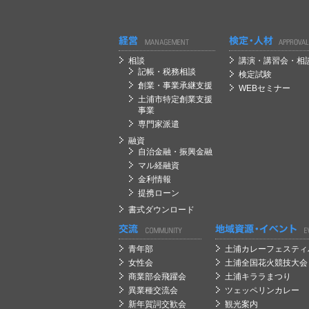
経営
経営
相談
講演・講習会・相
記帳・税務相談
検定試験
創業・事業承継支援
WEBセミナー
土浦市特定創業支援
事業
専門家派遣
融資
自治金融・振興金融
マル経融資
金利情報
提携ローン
書式ダウンロード
経営
経営
青年部
土浦カレーフェスティ
女性会
土浦全国花火競技大会
商業部会飛躍会
土浦キララまつり
異業種交流会
ツェッペリンカレー
新年賀詞交歓会
観光案内