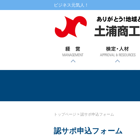
本文へ
ビジネス元気人！
経営
検定・人材
書式ダウンロード
相談
融資
記帳・
創業・
土浦市
専門家
自治金
マル経
金利情
提携ロ
講演・講習会・相談会
WEBセミナー
検定試験
税務相
事業承
特定創
融・振
派遣
融資
ーン
報
継支援
業支援
興金融
談
事業
認サポ申込フォー
トップページ
>
認サポ申込フォーム
認サポ申込フォーム