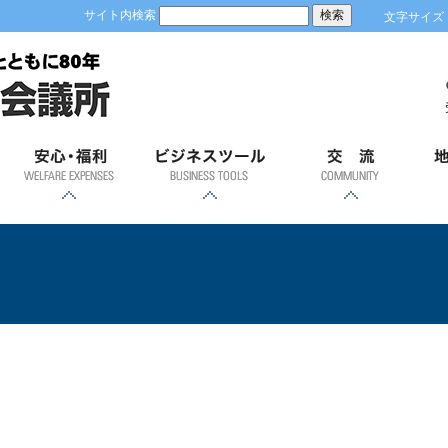
サイト内検索
文字サイズ
安心；福利
ビジネスツール
交流
地
各種共済制度・福祉制
優良従業員表彰
労働保険事務
健康診断
GS1事業者コード(JAN
容器包装リサイクルに
「ＲＥＳＡＳ」（地域
「土浦市の商業」
経営発達支援計画
ビジネスモール
貿易関係証明
会員証明
商業部会飛躍会
新年賀詞交歓会
異業種交流会
青年部
女性会
土
度のご案内
経済分析システム）
企業コード)とは
ついて
ム