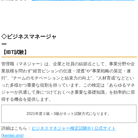
◇ビジネスマネージャ
ー
【IBT試験】
管理職（マネジャー）は、企業と社員の結節点として、事業分野や企
業規模を問わず“経営ビションの伝達・浸透”や“事業戦略の策定・遂
行”、“チームのモチベーションと結束力の向上”、“人材育成”などとい
った多様かつ重要な役割を担っています。この検定は「あらゆるマネ
ジャーが共通して身につけておくべき重要な基礎知識」を効率的に習
得する機会を提供します。
2021年度２級～3級がネット試験方式になります。
詳細はこちら：
ビジネスマネジャー検定試験® | 公式サイト
(kentei.org)