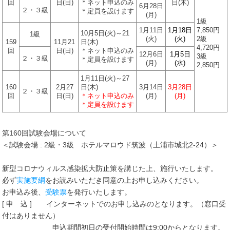
回
日(日)
＊ネット申込のみ
日(木)
6月28日
２・３級
＊定員を設けます
(月)
1級
1月11日
1月18日
7,850円
10月5日(火)～21
1級
(火)
(火)
2級
159
11月21
日(木)
4,720円
回
日(日)
＊ネット申込のみ
12月6日
1月5日
3級
２・３級
＊定員を設けます
(月)
(水)
2,850円
1月11日(火)～27
160
2月27
日(木)
3月14日
3月28日
２・３級
回
日(日)
＊ネット申込のみ
(月)
(月)
＊定員を設けます
第160回試験会場について
＜試験会場 : 2級・3級 ホテルマロウド筑波（土浦市城北2-24）＞
新型コロナウィルス感染拡大防止策を講じた上、施行いたします。
必ず
実施要綱
をお読みいただき同意の上お申し込みください。
お申込み後、
受験票
を発行いたします。
[ 申 込 ] インターネットでのお申し込みのとなります。（窓口受
付はありません）
申込期間初日の受付開始時間は9:00からとなります。