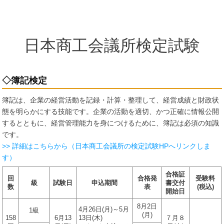
日本商工会議所検定試験
◇簿記検定
簿記は、企業の経営活動を記録・計算・整理して、経営成績と財政状
態を明らかにする技能です。企業の活動を適切、かつ正確に情報公開
するとともに、経営管理能力を身につけるために、簿記は必須の知識
です。
>> 詳細はこちらから（日本商工会議所の検定試験HPへリンクしま
す）
合格証
回
合格発
受験料
級
試験日
申込期間
書交付
数
表
(税込)
開始日
8月2日
4月26日(月)～5月
1級
(月)
158
6月13
13日(木)
７月８