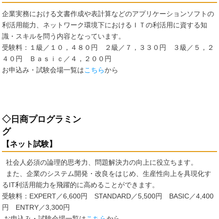
企業実務における文書作成や表計算などのアプリケーションソフトの
利活用能力、ネットワーク環境下におけるＩＴの利活用に資する知
識・スキルを問う内容となっています。
受験料：１級／１０，４８０円 ２級／７，３３０円 ３級／５，２
４０円 Ｂａｓｉｃ／４，２００円
お申込み・試験会場一覧は
こちら
から
◇日商プログラミン
グ
【ネット試験】
社会人必須の論理的思考力、問題解決力の向上に役立ちます。
また、企業のシステム開発・改良をはじめ、生産性向上を具現化す
るIT利活用能力を飛躍的に高めることができます。
受験料：EXPERT／6,600円 STANDARD／5,500円 BASIC／4,400
円 ENTRY／3,300円
お申込み・試験会場一覧は
こちら
から