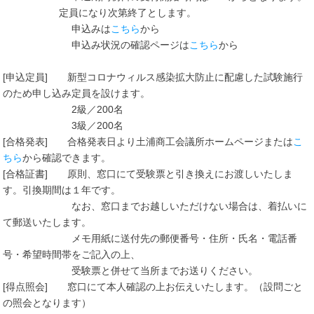
定員になり次第終了とします。
申込みは
こちら
から
申込み状況の確認ページは
こちら
から
[申込定員] 新型コロナウィルス感染拡大防止に配慮した試験施行
のため申し込み定員を設けます。
2級／200名
3級／200名
[合格発表] 合格発表日より土浦商工会議所ホームページまたは
こ
ちら
から確認できます。
[合格証書] 原則、窓口にて受験票と引き換えにお渡しいたしま
す。引換期間は１年です。
なお、窓口までお越しいただけない場合は、着払いに
て郵送いたします。
メモ用紙に送付先の郵便番号・住所・氏名・電話番
号・希望時間帯をご記入の上、
受験票と併せて当所までお送りください。
[得点照会] 窓口にて本人確認の上お伝えいたします。（設問ごと
の照会となります）