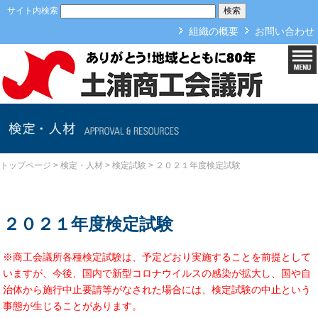
本文へ
サイト内検索
組織の概要
お問い合わせ
検定・人材
トップページ
>
検定・人材
>
検定試験
>
２０２１年度検定試験
２０２１年度検定試験
※商工会議所各種検定試験は、予定どおり実施することを前提として
いますが、今後、国内で新型コロナウイルスの感染が拡大し、国や自
治体から施行中止要請等がなされた場合には、検定試験の中止という
事態が生じることがあります。