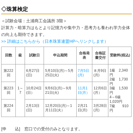
◇珠算検定
＜試験会場：土浦商工会議所 3階＞
計算力・暗算力はもとより記憶力や集中力・思考力も養われ学力全体
の向上も期待できます。
>> 詳細はこちらから（日本珠算連盟HPへリンクします）
合格発
合格証
回数
級
試験日
申込期間
受験料(税込)
表
書交付
1級 2,340
第222
6月27日
5月10日(月)～5月
7月5日
８月9日
円
回
(日)
25日(火)
(月)
(月)
2級 1,730
円
第223
1～
10月24日
9月6日(月)～9月
11月1
12月6日
3級 1,530
回
7
(日）
21日(火)
日(月）
(月）
円
4～6級
1,020円
第224
2月13日
12月20日(月)～1
2月21
3月28日
7級 910
回
(日)
月11日(火）
日(月)
(月)
円
[申 込] 窓口での受付のみとなります。