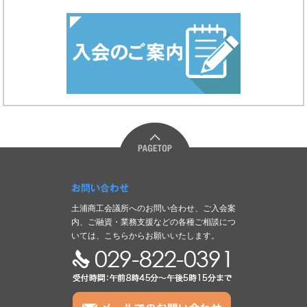
お問い合わせ
土浦商工会議所へのお問い合わせ、ご入会案
内、ご融資・業務支援などの各種ご相談につ
いては、こちらからお願いいたします。
TEL:029-822-0391