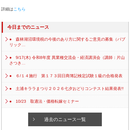
詳細は
こちら
今日までのニュース
● 森林湖沼環境税の今後のあり方に関するご意見の募集（パブ
リック…
● 9/17(木) 令和8年度 異業種交流会・経済講演会（講師：片山
さつき…
● ６/１４施行 第１７３回日商簿記検定試験１級の合格発表
● 土浦キララまつり２０２６七夕おどりコンテスト結果発表!!
● 10/23 取適法・価格転嫁セミナー
過去のニュース一覧