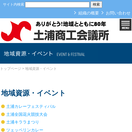
本文へ
サイト内検索
組織の概要
お問い合わせ
地域資源・イベント
トップページ
>
地域資源・イベント
地域資源・イベント
土浦カレーフェスティバル
土浦全国花火競技大会
土浦キララまつり
ツェッペリンカレー