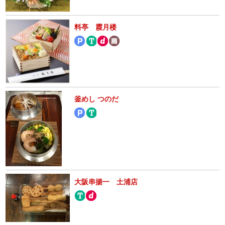
料亭 霞月楼
釜めし つのだ
大阪串揚一 土浦店