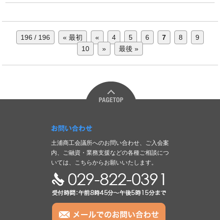
196 / 196
« 最初
«
4
5
6
7
8
9
10
»
最後 »
お問い合わせ
土浦商工会議所へのお問い合わせ、ご入会案
内、ご融資・業務支援などの各種ご相談につ
いては、こちらからお願いいたします。
TEL:029-822-0391