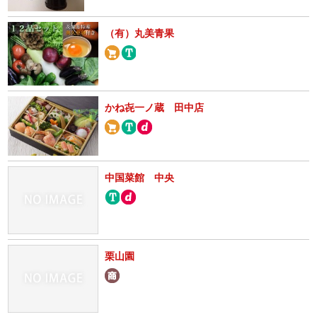
（有）丸美青果
かね㐂一ノ蔵 田中店
中国菜館 中央
栗山園