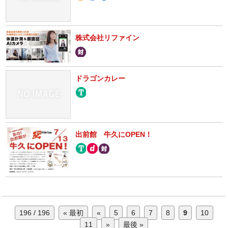
株式会社リファイン
ドラゴンカレー
出前館 牛久にOPEN！
196 / 196
« 最初
«
5
6
7
8
9
10
11
»
最後 »