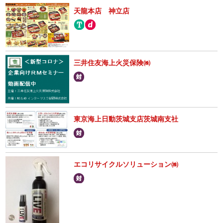
天龍本店 神立店
三井住友海上火災保険㈱
東京海上日動茨城支店茨城南支社
エコリサイクルソリューション㈱