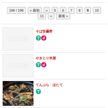
196 / 196
« 最初
«
5
6
7
8
9
10
11
»
最後 »
そば安曇野
やきとり米屋
てんぷら ほたて