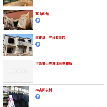
髙山印舗
匡正堂 三好整骨院
行政書士渡邉律三事務所
㈲吉田衣料