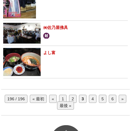
㈱佐乃屋佛具
よし富
196 / 196
« 最初
«
1
2
3
4
5
6
»
最後 »