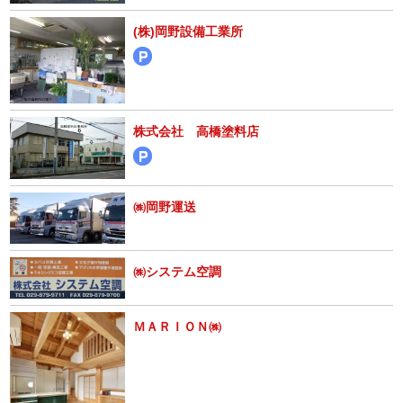
(株)岡野設備工業所
株式会社 高橋塗料店
㈱岡野運送
㈱システム空調
ＭＡＲＩＯＮ㈱