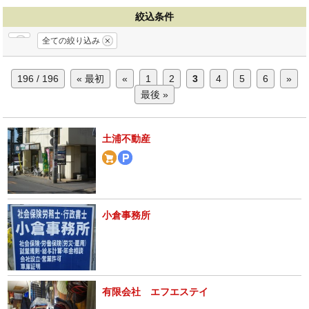
絞込条件
全ての絞り込み
196 / 196
« 最初
«
1
2
3
4
5
6
»
最後 »
土浦不動産
小倉事務所
有限会社 エフエステイ