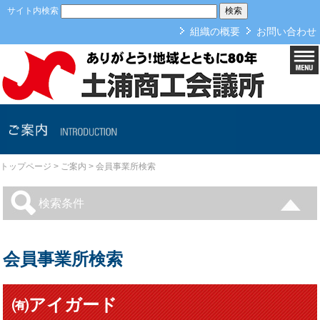
本文へ
サイト内検索
組織の概要
お問い合わせ
ご案内
トップページ
>
ご案内
>
会員事業所検索
検索条件
会員事業所検索
㈲アイガード