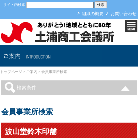
本文へ
サイト内検索
組織の概要
お問い合わせ
ご案内
トップページ
>
ご案内
>
会員事業所検索
検索条件
会員事業所検索
波山堂鈴木印舗