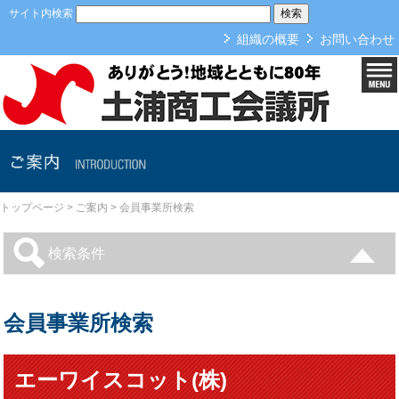
本文へ
サイト内検索
組織の概要
お問い合わせ
ご案内
トップページ
>
ご案内
>
会員事業所検索
検索条件
会員事業所検索
エーワイスコット(株)