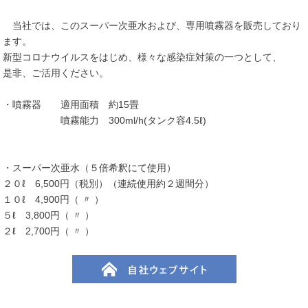
当社では、このスーパー次亜水および、専用噴霧器を販売しており
ます。
新型コロナウイルスをはじめ、様々な感染症対策の一つとして、
是非、ご活用ください。
・噴霧器 適用面積 約15畳
噴霧能力 300ml/h(タンク容4.5ℓ)
・スーパー次亜水（５倍希釈にて使用）
２０ℓ 6,500円（税別）（連続使用約２週間分）
１０ℓ 4,900円（ 〃 ）
５ℓ 3,800円（ 〃 ）
２ℓ 2,700円（ 〃 ）