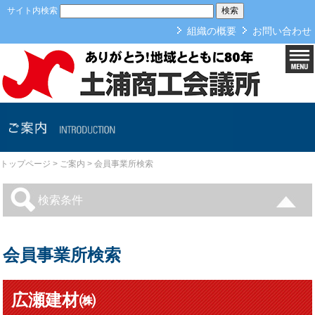
本文へ
サイト内検索
組織の概要
お問い合わせ
ご案内
トップページ
>
ご案内
>
会員事業所検索
検索条件
会員事業所検索
広瀬建材㈱