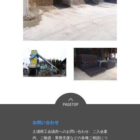
お問い合わせ
土浦商工会議所へのお問い合わせ、ご入会案
内、ご融資・業務支援などの各種ご相談につ