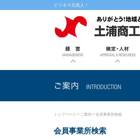
本文へ
ビジネス元気人！
経営
検定・人材
書式ダウンロード
相談
融資
記帳・
創業・
土浦市
専門家
自治金
マル経
金利情
提携ロ
講演・講習会・相談会
WEBセミナー
検定試験
税務相
事業承
特定創
融・振
派遣
融資
ーン
報
継支援
業支援
興金融
談
事業
ご案内
トップページ
>
ご案内
>
会員事業所検索
会員事業所検索