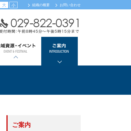
大
小
組織の概要
お問い合わせ
域資源・イベント
ご案内
浦カレーフェスティバル
土浦全国花火競技大会
ツェッペリンカレー
土浦キララまつり
観光案内
会員事業所検索（新規
メール配信サービス登
会館・交通のご案内
組織機構のご案内
関係団体リンク
会員事業所検索
入会のご案内
登録）
録
ご案内