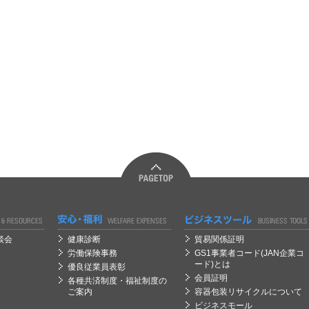
経営
経営
談会
健康診断
貿易関係証明
労働保険事務
GS1事業者コード(JAN企業コ
ード)とは
優良従業員表彰
会員証明
各種共済制度・福祉制度の
ご案内
容器包装リサイクルについて
ビジネスモール