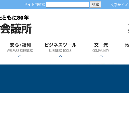
サイト内検索
文字サイズ
安心；福利
ビジネスツール
交流
地
各種共済制度・福祉制
優良従業員表彰
労働保険事務
健康診断
GS1事業者コード(JAN
容器包装リサイクルに
「ＲＥＳＡＳ」（地域
「土浦市の商業」
経営発達支援計画
ビジネスモール
貿易関係証明
会員証明
商業部会飛躍会
新年賀詞交歓会
異業種交流会
青年部
女性会
土
度のご案内
経済分析システム）
企業コード)とは
ついて