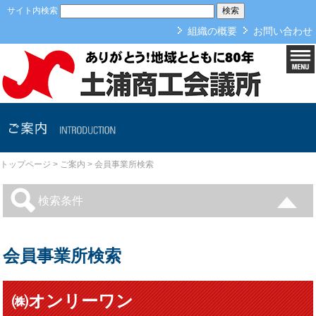
本文へ
サイト内検索
組織の概要
お問い合わせ
ご案内
トップページ
>
ご案内
>
会員事業所検索
検索条件
会員事業所検索
㈱オンリーワン