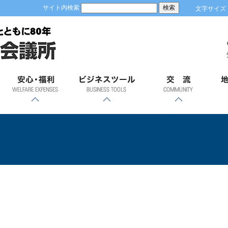
サイト内検索
文字サイズ
安心；福利
ビジネスツール
交流
地
各種共済制度・福祉制
優良従業員表彰
労働保険事務
健康診断
GS1事業者コード(JAN
容器包装リサイクルに
「ＲＥＳＡＳ」（地域
「土浦市の商業」
経営発達支援計画
ビジネスモール
貿易関係証明
会員証明
商業部会飛躍会
新年賀詞交歓会
異業種交流会
青年部
女性会
土
度のご案内
経済分析システム）
企業コード)とは
ついて