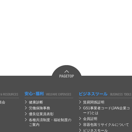
経営
経営
談会
健康診断
貿易関係証明
労働保険事務
GS1事業者コード(JAN企業コ
ード)とは
優良従業員表彰
会員証明
各種共済制度・福祉制度の
ご案内
容器包装リサイクルについて
ビジネスモール