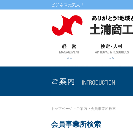
本文へ
ビジネス元気人！
経営
検定・人材
書式ダウンロード
相談
融資
記帳・
創業・
土浦市
専門家
自治金
マル経
金利情
提携ロ
講演・講習会・相談会
WEBセミナー
検定試験
税務相
事業承
特定創
融・振
派遣
融資
ーン
報
継支援
業支援
興金融
談
事業
ご案内
トップページ
>
ご案内
>
会員事業所検索
会員事業所検索