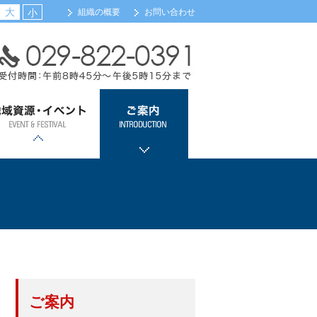
大
小
組織の概要
お問い合わせ
域資源・イベント
ご案内
浦カレーフェスティバル
土浦全国花火競技大会
ツェッペリンカレー
土浦キララまつり
観光案内
会員事業所検索（新規
メール配信サービス登
会館・交通のご案内
組織機構のご案内
関係団体リンク
会員事業所検索
入会のご案内
登録）
録
ご案内