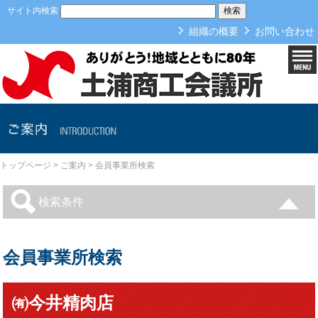
本文へ
サイト内検索
組織の概要
お問い合わせ
ご案内
トップページ
>
ご案内
>
会員事業所検索
検索条件
会員事業所検索
㈲今井精肉店