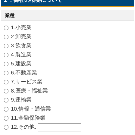
１．御社の概要について
業種
1.小売業
2.卸売業
3.飲食業
4.製造業
5.建設業
6.不動産業
7.サービス業
8.医療・福祉業
9.運輸業
10.情報・通信業
11.金融保険業
12.その他
: