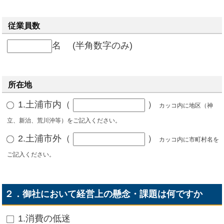
従業員数
名 (半角数字のみ)
所在地
1.土浦市内
（
）
カッコ内に地区（神
立、新治、荒川沖等）をご記入ください。
2.土浦市外
（
）
カッコ内に市町村名を
ご記入ください。
２．御社において経営上の懸念・課題は何ですか
1.消費の低迷