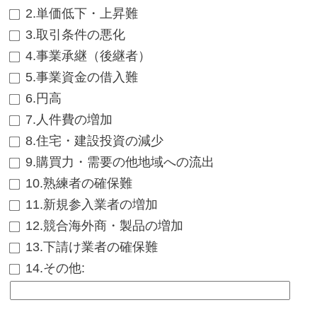
2.単価低下・上昇難
3.取引条件の悪化
4.事業承継（後継者）
5.事業資金の借入難
6.円高
7.人件費の増加
8.住宅・建設投資の減少
9.購買力・需要の他地域への流出
10.熟練者の確保難
11.新規参入業者の増加
12.競合海外商・製品の増加
13.下請け業者の確保難
14.その他
: