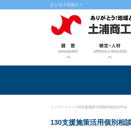
本文へ
ビジネス元気人！
経営
検定・人材
書式ダウンロード
相談
融資
記帳・
創業・
土浦市
専門家
自治金
マル経
金利情
提携ロ
講演・講習会・相談会
WEBセミナー
検定試験
税務相
事業承
特定創
融・振
派遣
融資
ーン
報
継支援
業支援
興金融
談
事業
130支援施策活用
トップページ
>
130支援施策活用個別相談会申込
130支援施策活用個別相