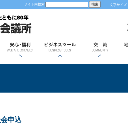
サイト内検索
文字サイズ
安心；福利
ビジネスツール
交流
地
各種共済制度・福祉制
優良従業員表彰
労働保険事務
健康診断
GS1事業者コード(JAN
容器包装リサイクルに
「ＲＥＳＡＳ」（地域
「土浦市の商業」
経営発達支援計画
ビジネスモール
貿易関係証明
会員証明
商業部会飛躍会
新年賀詞交歓会
異業種交流会
青年部
女性会
土
度のご案内
経済分析システム）
企業コード)とは
ついて
個別相談会申込
談会申込