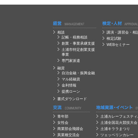
経営
経営
相談
講演・講習会・相
記帳・税務相談
検定試験
創業・事業承継支援
WEBセミナー
土浦市特定創業支援
事業
専門家派遣
融資
自治金融・振興金融
マル経融資
金利情報
提携ローン
書式ダウンロード
経営
経営
青年部
土浦カレーフェスティ
女性会
土浦全国花火競技大会
商業部会飛躍会
土浦キララまつり
異業種交流会
ツェッペリンカレー