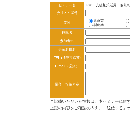
セミナー名
1/30 支援施策活用 個別
会社名・屋号
飲食業
業種
製造業
役職名
参加者名
事業所住所
TEL (携帯電話可)
E-mail（必須）
備考・相談内容
＊記載いただいた情報は、本セミナーに関
上記の内容をご確認のうえ、「送信する」