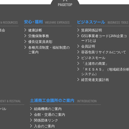
経営
経営
談会
健康診断
貿易関係証明
労働保険事務
GS1事業者コード(JAN企業コ
ード)とは
優良従業員表彰
会員証明
各種共済制度・福祉制度の
ご案内
容器包装リサイクルについて
ビジネスモール
「土浦市の商業」
「ＲＥＳＡＳ」（地域経済分
システム）
経営発達支援計画
経営
バル
組織機構のご案内
会館・交通のご案内
関係団体リンク
入会のご案内