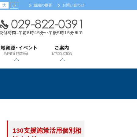
大
小
組織の概要
お問い合わせ
域資源・イベント
ご案内
浦カレーフェスティバル
土浦全国花火競技大会
ツェッペリンカレー
土浦キララまつり
観光案内
会員事業所検索（新規
メール配信サービス登
会館・交通のご案内
組織機構のご案内
関係団体リンク
会員事業所検索
入会のご案内
登録）
録
130支援施策活用個別相