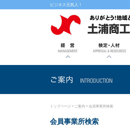
本文へ
ビジネス元気人！
経営
検定・人材
書式ダウンロード
相談
融資
記帳・
創業・
土浦市
専門家
自治金
マル経
金利情
提携ロ
講演・講習会・相談会
WEBセミナー
検定試験
税務相
事業承
特定創
融・振
派遣
融資
ーン
報
継支援
業支援
興金融
談
事業
ご案内
トップページ
>
ご案内
>
会員事業所検索
会員事業所検索