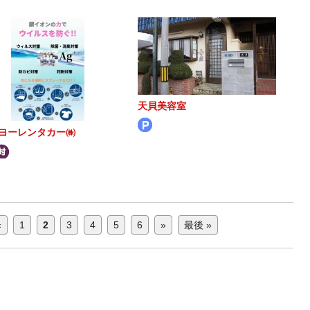
天貝美容室
ヨーレンタカー㈱
«
1
2
3
4
5
6
»
最後 »