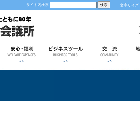
サイト内検索
文字サイズ
安心；福利
ビジネスツール
交流
地
各種共済制度・福祉制
優良従業員表彰
労働保険事務
健康診断
GS1事業者コード(JAN
容器包装リサイクルに
「ＲＥＳＡＳ」（地域
「土浦市の商業」
経営発達支援計画
ビジネスモール
貿易関係証明
会員証明
商業部会飛躍会
新年賀詞交歓会
異業種交流会
青年部
女性会
土
度のご案内
経済分析システム）
企業コード)とは
ついて