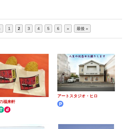
«
1
2
3
4
5
6
»
最後 »
アートスタジオ・ヒロ
の福来軒