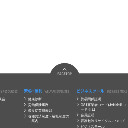
経営
経営
談会
健康診断
貿易関係証明
労働保険事務
GS1事業者コード(JAN企業コ
ード)とは
優良従業員表彰
会員証明
各種共済制度・福祉制度の
ご案内
容器包装リサイクルについて
ビジネスモール