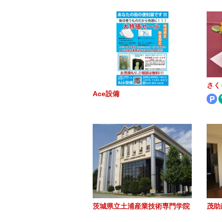
さく
Ace設備
茨城県立土浦産業技術専門学院
茂助