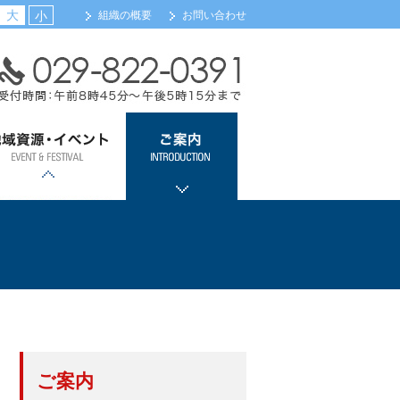
大
小
組織の概要
お問い合わせ
域資源・イベント
ご案内
浦カレーフェスティバル
土浦全国花火競技大会
ツェッペリンカレー
土浦キララまつり
観光案内
会員事業所検索（新規
メール配信サービス登
会館・交通のご案内
組織機構のご案内
関係団体リンク
会員事業所検索
入会のご案内
登録）
録
ご案内