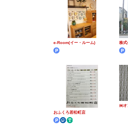
e-Room(イー・ルーム)
株式会
㈱オ
おふくろ若松町店