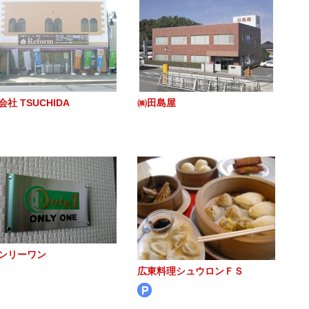
社 TSUCHIDA
㈱田島屋
ンリーワン
広東料理シュウロンＦＳ