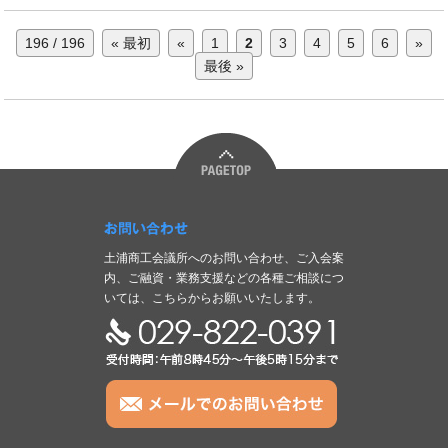
196 / 196
« 最初
«
1
2
3
4
5
6
»
最後 »
お問い合わせ
土浦商工会議所へのお問い合わせ、ご入会案
内、ご融資・業務支援などの各種ご相談につ
いては、こちらからお願いいたします。
TEL:029-822-0391