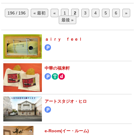
196 / 196
« 最初
«
1
2
3
4
5
6
»
最後 »
ａｉｒｙ ｆｅｅｌ
中華の福来軒
アートスタジオ・ヒロ
e-Room(イー・ルーム)