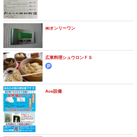
㈱オンリーワン
広東料理シュウロンＦＳ
Ace設備