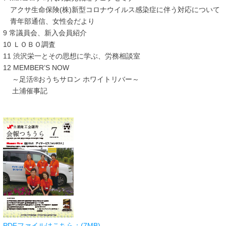
アクサ生命保険(株)新型コロナウイルス感染症に伴う対応について
青年部通信、女性会だより
9 常議員会、新入会員紹介
10 ＬＯＢＯ調査
11 渋沢栄一とその思想に学ぶ、労務相談室
12 MEMBER’S NOW
～足活®おうちサロン ホワイトリバー～
土浦催事記
PDFファイルはこちら：(7MB)