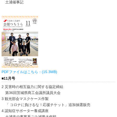
土浦催事記
PDFファイルはこちら：(15.3MB)
■11月号
2 災害時の相互協力に関する協定締結
第36回茨城県商工会議所議員大会
3 観光部会マスクケース作製
「 コロナに負けるな！応援チケット」追加抽選販売
4 認知症サポーター養成講座
土浦市の事業系ごみ減量大作戦