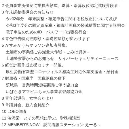
2 会員事業所優良従業員表彰式、珠算・暗算段位認定試験昇段者
3 年末調整指導会のお知らせ
令和2年分 年末調整・確定申告に関する税改正について及び
令和3年度分の固定資産税・都市計画税の軽減措置に関する説明会
電子申告のためのID・パスワード出張発行会
4 青色申告特別控除額・基礎控除額が変わります
5 かすみがうらマラソン参加者募集、
土浦市の事業係ごみ減量大作戦～ごみは資源～
土浦警察署からのお知らせ、サイバーセキュリティーニュース
6 経営計画作成支援セミナー開催、
厚生労働省新型コロナウィルス感染症対応休業支援金・給付金
7 財務省・国税庁 国税納税の猶予
茨城県 営業時間短縮要請に伴う協力金
いばらきアマビエちゃん事業者登録協力金
8 青年部通信、女性会だより
9 常議員会、新入会員紹介
10 LOBO調査
11 渋沢栄一とその思想に学ぶ、労務相談室
12 MEMBER’S NOW～訪問看護ステーション えーる～