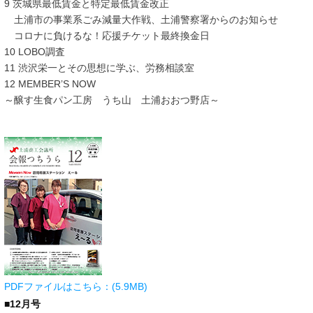
9 茨城県最低賃金と特定最低賃金改正
土浦市の事業系ごみ減量大作戦、土浦警察署からのお知らせ
コロナに負けるな！応援チケット最終換金日
10 LOBO調査
11 渋沢栄一とその思想に学ぶ、労務相談室
12 MEMBER’S NOW
～醸す生食パン工房 うち山 土浦おおつ野店～
PDFファイルはこちら：(5.9MB)
■12月号