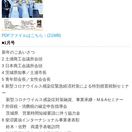
PDFファイルはこちら：(21MB)
■1月号
新年のごあいさつ
2 土浦商工会議所会頭
3 日本商工会議所会頭
4 茨城県知事／土浦市長
5 青年部会長／女性会会長
6 新型コロナウイルス感染症緊急経済対策による特別措置税制セミナ
ー
新型コロナウイルス感染症対策融資、事業承継・M＆Aセミナー
7 所得税・消費税の確定申告指導会
茨城県 営業時間短縮要請に伴う協力金
8 柴沼醤油インターナショナル事業者表彰
鈴木・佐野 両選手表敬訪問