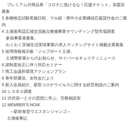
プレミアム付商品券「コロナに負けるな！応援チケット」加盟店
募集
3 各種検定試験実施日程、マル経・県中小企業継続応援貸付金のご案
内
4 土浦港周辺広域交流拠点整備事業サウンディング型市場調査
参加事業者募集、
わくわく茨城生活実現事業の求人マッチングサイト掲載企業募集
5 採用情報掲示板「ジョブボード土浦」
土浦警察署からのお知らせ、サイバーセキュリティニュース
6 諸制度改正に伴う対応セミナー
7 商工会議所環境アクションプラン
8 青年部通信、女性会だより
9 新入会員紹介、新型コロナウイルスに関する経営相談のご案内
10 ＬＯＢＯ調査
11 渋沢栄一とその思想に学ぶ、労務相談室
12 MEMBER’S NOW
～駅前食堂ウエスタンジャンゴ～
土浦催事記