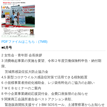
PDFファイルはこちら：(7MB)
■6月号
2 女性会・青年部 会長挨拶
3 消費喚起事業の実施を要望、令和２年度労働保険料申告・納付期
限、
茨城県感染症拡大防止協力金
4,5 新型コロナウイルス感染症対策で活用できる税制処置
6 小規模事業者持続化補助金、レジ袋有料化のご協力のお願い
7 ＷＥＢセミナーのご案内
8 中小企業事業継続応援貸付金、会費口座振替のお知らせ
9 関東商工会議所連合会ベストアクション表彰、
緊急販路開拓支援サイトBM SOSモール、土浦警察署からお知らせ