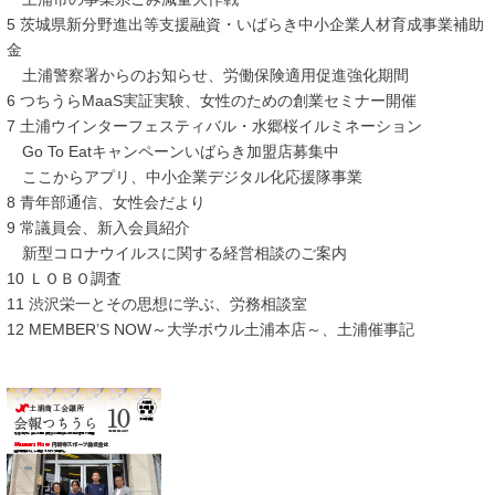
5 茨城県新分野進出等支援融資・いばらき中小企業人材育成事業補助
金
土浦警察署からのお知らせ、労働保険適用促進強化期間
6 つちうらMaaS実証実験、女性のための創業セミナー開催
7 土浦ウインターフェスティバル・水郷桜イルミネーション
Go To Eatキャンペーンいばらき加盟店募集中
ここからアプリ、中小企業デジタル化応援隊事業
8 青年部通信、女性会だより
9 常議員会、新入会員紹介
新型コロナウイルスに関する経営相談のご案内
10 ＬＯＢＯ調査
11 渋沢栄一とその思想に学ぶ、労務相談室
12 MEMBER’S NOW～大学ボウル土浦本店～、土浦催事記