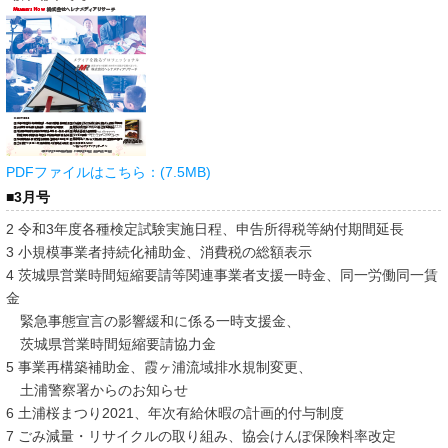
PDFファイルはこちら：(7.5MB)
■3月号
2 令和3年度各種検定試験実施日程、申告所得税等納付期間延長
3 小規模事業者持続化補助金、消費税の総額表示
4 茨城県営業時間短縮要請等関連事業者支援一時金、同一労働同一賃
金
緊急事態宣言の影響緩和に係る一時支援金、
茨城県営業時間短縮要請協力金
5 事業再構築補助金、霞ヶ浦流域排水規制変更、
土浦警察署からのお知らせ
6 土浦桜まつり2021、年次有給休暇の計画的付与制度
7 ごみ減量・リサイクルの取り組み、協会けんぽ保険料率改定