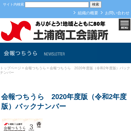
本文へ
サイト内検索
組織の概要
お問い合わせ
会報つちうら
トップページ
>
会報つちうら
>
会報つちうら 2020年度版（令和2年度版）バック
ナンバー
会報つちうら 2020年度版（令和2年度
版）バックナンバー