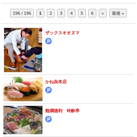
196 / 196
1
2
3
4
5
6
»
最後 »
ザックスオオヌマ
かね㐂本店
熱燗徳利 吟酔亭