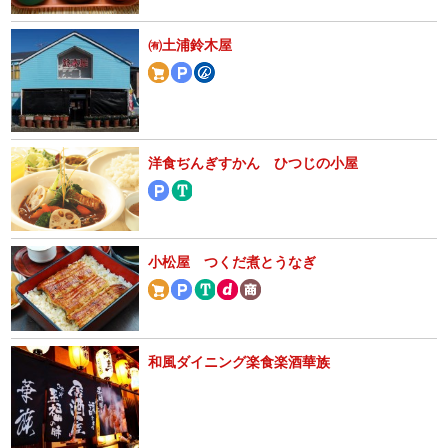
㈲土浦鈴木屋
洋食ぢんぎすかん ひつじの小屋
小松屋 つくだ煮とうなぎ
和風ダイニング楽食楽酒華族