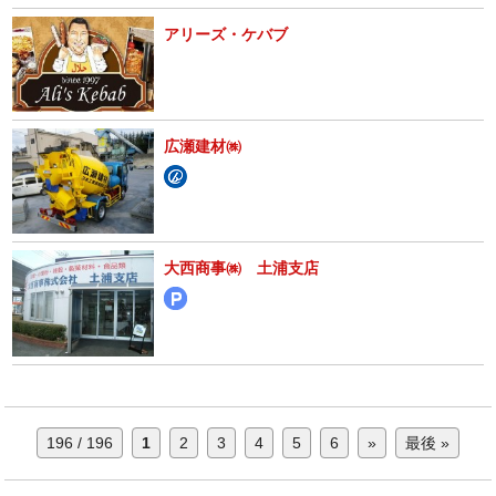
アリーズ・ケバブ
広瀬建材㈱
大西商事㈱ 土浦支店
196 / 196
1
2
3
4
5
6
»
最後 »