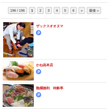
196 / 196
1
2
3
4
5
6
»
最後 »
ザックスオオヌマ
かね㐂本店
熱燗徳利 吟酔亭