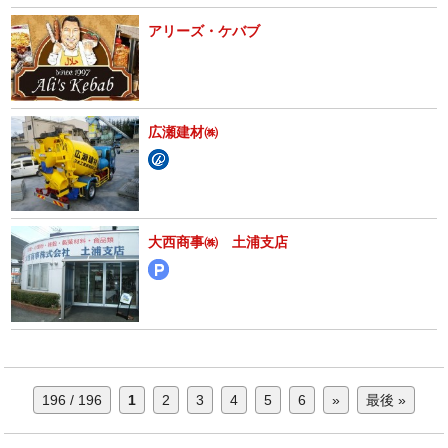
アリーズ・ケバブ
広瀬建材㈱
大西商事㈱ 土浦支店
196 / 196
1
2
3
4
5
6
»
最後 »