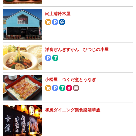
㈲土浦鈴木屋
洋食ぢんぎすかん ひつじの小屋
小松屋 つくだ煮とうなぎ
和風ダイニング楽食楽酒華族