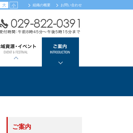
大
小
組織の概要
お問い合わせ
域資源・イベント
ご案内
浦カレーフェスティバル
土浦全国花火競技大会
ツェッペリンカレー
土浦キララまつり
観光案内
会員事業所検索（新規
メール配信サービス登
会館・交通のご案内
組織機構のご案内
関係団体リンク
会員事業所検索
入会のご案内
登録）
録
ご案内