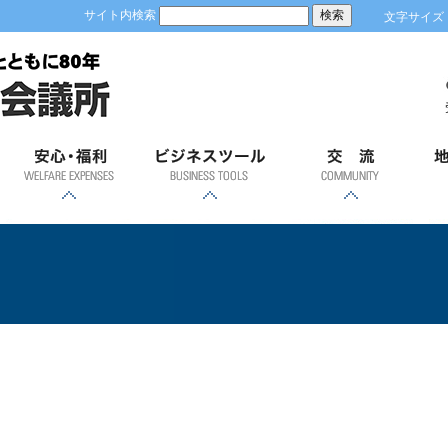
サイト内検索
文字サイズ
安心；福利
ビジネスツール
交流
地
各種共済制度・福祉制
優良従業員表彰
労働保険事務
健康診断
GS1事業者コード(JAN
容器包装リサイクルに
「ＲＥＳＡＳ」（地域
「土浦市の商業」
経営発達支援計画
ビジネスモール
貿易関係証明
会員証明
商業部会飛躍会
新年賀詞交歓会
異業種交流会
青年部
女性会
土
度のご案内
経済分析システム）
企業コード)とは
ついて