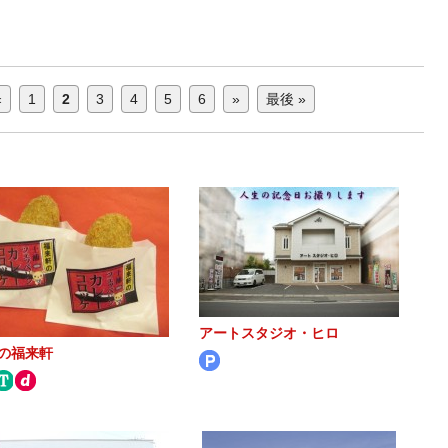
«
1
2
3
4
5
6
»
最後 »
アートスタジオ・ヒロ
の福来軒