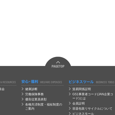
経営
経営
談会
健康診断
貿易関係証明
労働保険事務
GS1事業者コード(JAN企業コ
ード)とは
優良従業員表彰
会員証明
各種共済制度・福祉制度の
ご案内
容器包装リサイクルについて
ビジネスモール