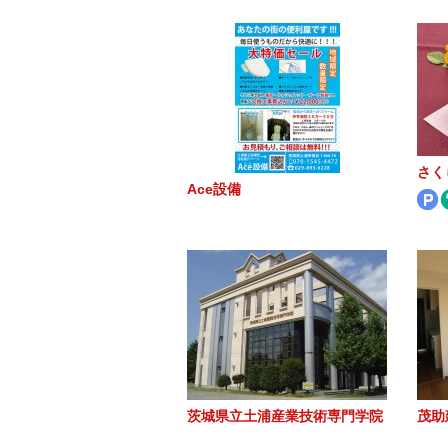
さく
Ace設備
茨城県立土浦産業技術専門学院
茂助