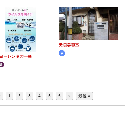
天貝美容室
ヨーレンタカー㈱
«
1
2
3
4
5
6
»
最後 »