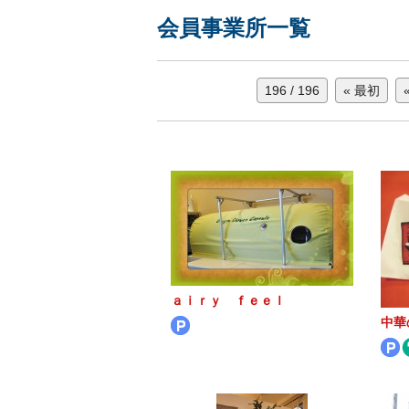
会員事業所一覧
196 / 196
« 最初
ａｉｒｙ ｆｅｅｌ
中華