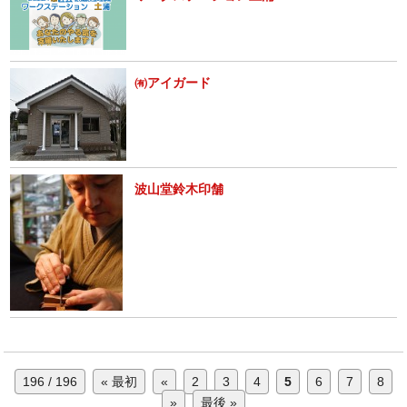
㈲アイガード
波山堂鈴木印舗
196 / 196
« 最初
«
2
3
4
5
6
7
8
»
最後 »