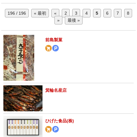
196 / 196
« 最初
«
2
3
4
5
6
7
8
»
最後 »
前島製菓
箕輪名産店
ひげた食品(株)