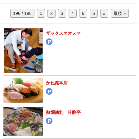
196 / 196
1
2
3
4
5
6
»
最後 »
ザックスオオヌマ
かね㐂本店
熱燗徳利 吟酔亭