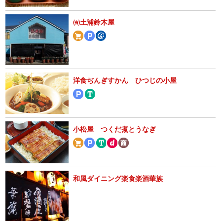
㈲土浦鈴木屋
洋食ぢんぎすかん ひつじの小屋
小松屋 つくだ煮とうなぎ
和風ダイニング楽食楽酒華族