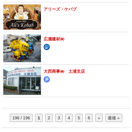
アリーズ・ケバブ
広瀬建材㈱
大西商事㈱ 土浦支店
196 / 196
1
2
3
4
5
6
»
最後 »