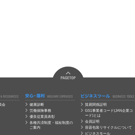
経営
経営
談会
健康診断
貿易関係証明
労働保険事務
GS1事業者コード(JAN企業コ
ード)とは
優良従業員表彰
会員証明
各種共済制度・福祉制度の
ご案内
容器包装リサイクルについて
ビジネスモール