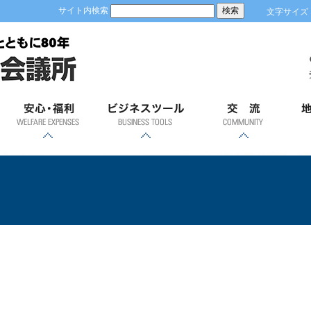
サイト内検索
文字サイズ
安心；福利
ビジネスツール
交流
地
各種共済制度・福祉制
優良従業員表彰
労働保険事務
健康診断
GS1事業者コード(JAN
容器包装リサイクルに
「ＲＥＳＡＳ」（地域
「土浦市の商業」
経営発達支援計画
ビジネスモール
貿易関係証明
会員証明
商業部会飛躍会
新年賀詞交歓会
異業種交流会
青年部
女性会
土
度のご案内
経済分析システム）
企業コード)とは
ついて