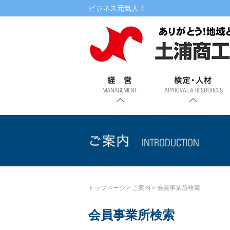
本文へ
ビジネス元気人！
経営
検定・人材
書式ダウンロード
相談
融資
記帳・
創業・
土浦市
専門家
自治金
マル経
金利情
提携ロ
講演・講習会・相談会
WEBセミナー
検定試験
税務相
事業承
特定創
融・振
派遣
融資
ーン
報
継支援
業支援
興金融
談
事業
ご案内
トップページ
>
ご案内
>
会員事業所検索
会員事業所検索