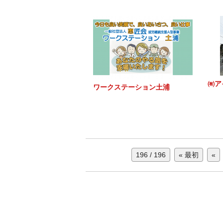
㈲ア
ワークステーション土浦
196 / 196
« 最初
«