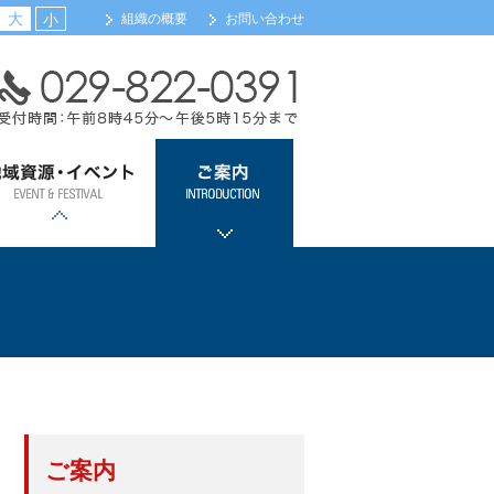
大
小
組織の概要
お問い合わせ
域資源・イベント
ご案内
浦カレーフェスティバル
土浦全国花火競技大会
ツェッペリンカレー
土浦キララまつり
観光案内
会員事業所検索（新規
メール配信サービス登
会館・交通のご案内
組織機構のご案内
関係団体リンク
会員事業所検索
入会のご案内
登録）
録
ご案内