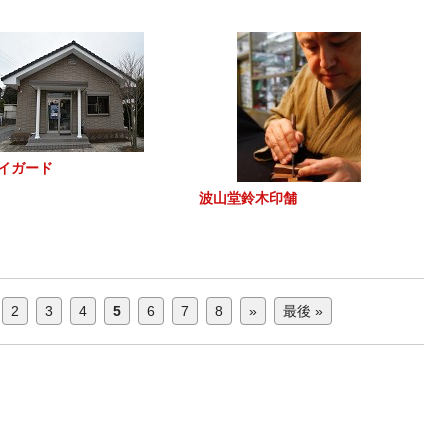
イガード
波山堂鈴木印舗
2
3
4
5
6
7
8
»
最後 »