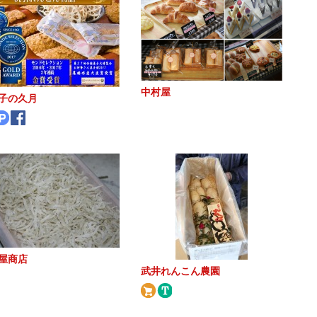
中村屋
子の久月
屋商店
武井れんこん農園