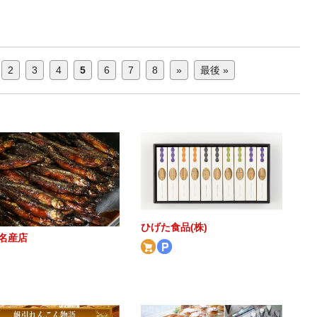
2
3
4
5
6
7
8
»
最後 »
ひげた食品(株)
名産店